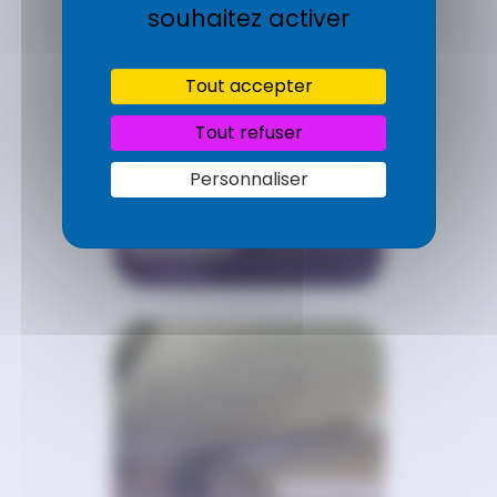
souhaitez activer
Tout accepter
Tout refuser
Personnaliser
Mécanicien·ne
avionique