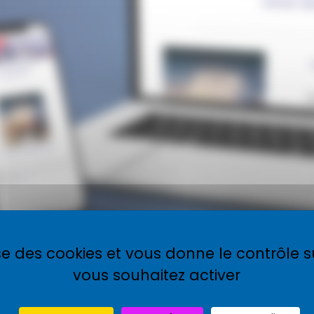
lise des cookies et vous donne le contrôle 
vous souhaitez activer