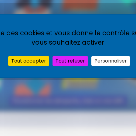
lise des cookies et vous donne le contrôle 
vous souhaitez activer
Tout accepter
Tout refuser
Personnaliser